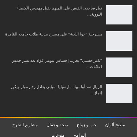
قتل صاحبه.. القبض على المتهم بقتل مهندس الكيمياء
النووية…
مسرحية “جوا اللعبة” على مسرح مدينة طلاب جامعه القاهرة
“تامر حسني” يجرب إحساس بيومي فؤاد بعد نشر خمس
اعلانات…
الريال ضد أولمبيك مارسيليا.. مبابي يعادل رقم مولر ويكرر
إنجاز…
مطبخ ألوان
حب و زواج
صحة وجمال
مشاريع التخرج
البرامج
منوعات