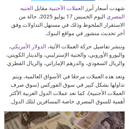
شهدت أسعار أبرز
العملات الأجنبية
مقابل
الجنيه
ReddIt
Google+
المصري
اليوم الخميس 17 يوليو 2025، حالة من
Pinterest
WhatsApp
الاستقرار الملحوظ وذلك في مستهل التداولات وفق
أخر تحديث منشور في مواقع البنوك.
البريد الالكتروني
وننشر تفاصيل حركة العملات الآتية،
الدولار الأمريكي
،
واليورو الأوروبي، والجنية الإسترليني، والدينار الكويتي،
والريال السعودي، والدرهم الإماراتي، والريال القطري.
وتعد هذه العملات مرجعًا في الأسواق العالمية، ويتم
تداولها بشكل كبير في سوق الفوركس (سوق صرف
العملات الأجنبية)، كما تعد عملات الدول العربية الأكثر
أهمية للسوق المصري خاصة المسافرين لتلك الدول.