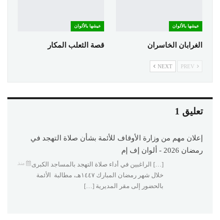
عيشها بالألوان
عيشها بالألوان
الغرابان الخاسران
قصة الثعلب المكار
NEXT
PREV
تعليق 1
إعلان مهم من وزارة الأوقاف للأئمة بشأن صلاة التهجد في
رمضان 2026 - ألوان إف إم
منذ
[…] الراغبين في أداء صلاة التهجد بالمساجد الكبرى
خلال شهر رمضان المبارك ١٤٤٧هـ، مطالبة الأئمة
بالحضور إلى مقر المديرية […]